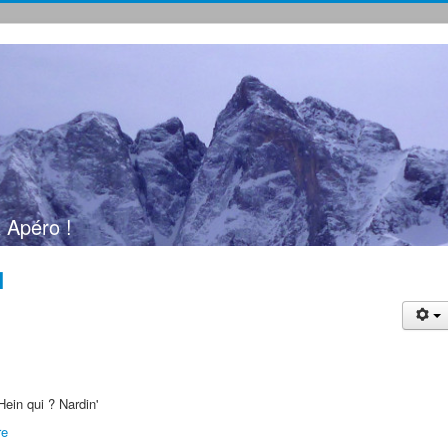
 Apéro !
l
Hein qui ? Nardin'
re