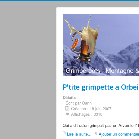
Grimperoots : Montagne &
P'tite grimpette a Orbei
Détails
Écrit par Oann
Création : 18 juin 2007
Affichages : 3310
Qui a dit qu'on grimpait pas en Arvernie ? 
Lire la suite...
Ajouter un commentai