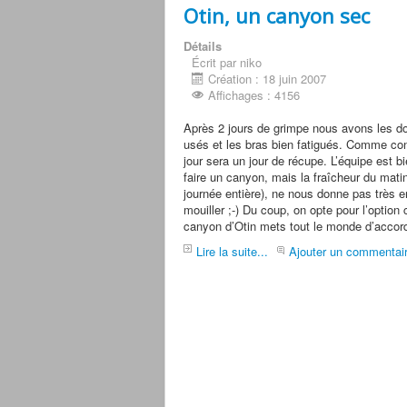
Otin, un canyon sec
Détails
Écrit par niko
Création : 18 juin 2007
Affichages : 4156
Après 2 jours de grimpe nous avons les do
usés et les bras bien fatigués. Comme co
jour sera un jour de récupe. L’équipe est b
faire un canyon, mais la fraîcheur du matin
journée entière), ne nous donne pas très 
mouiller ;-) Du coup, on opte pour l’option
canyon d’Otin mets tout le monde d’accor
Lire la suite...
Ajouter un commentai