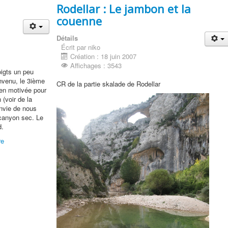
Rodellar : Le jambon et la
couenne
Détails
Écrit par niko
Création : 18 juin 2007
Affichages : 3543
igts un peu
nvenu, le 3ième
CR de la partie skalade de Rodellar
ien motivée pour
 (voir de la
envie de nous
 canyon sec. Le
d.
re