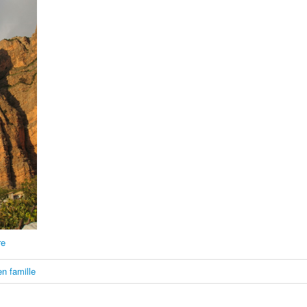
re
en famille