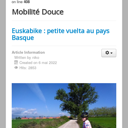
on line
408
Mobilité Douce
Euskabike : petite vuelta au pays
Basque
Article Information
Written by niko
Created on 6 mai 2022
Hits: 2853