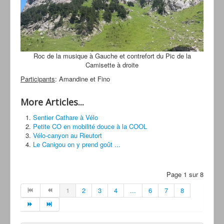
Roc de la musique à Gauche et contrefort du Pic de la
Camisette à droite
Participants
: Amandine et Fino
More Articles...
Sentier Cathare à Vélo
Petite CO en mobilité douce à la COOL
Vélo-canyon au Rieutort
Le Canigou on y prend goût ...
Page 1 sur 8
1
2
3
4
...
6
7
8