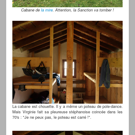
Cabane de
la mire
. Attention, la Sanction va tomber !
La cabane est chouette. Il y a même un poteau de pole-dance.
Mais Virginie fait sa pleureuse stéphanoise coincée dans les
70's : "Je ne peux pas, le poteau est carré !".