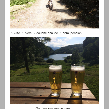
-> Gîte -> bière -> douche chaude -> demi-pension.
On n'est pas malheureux...