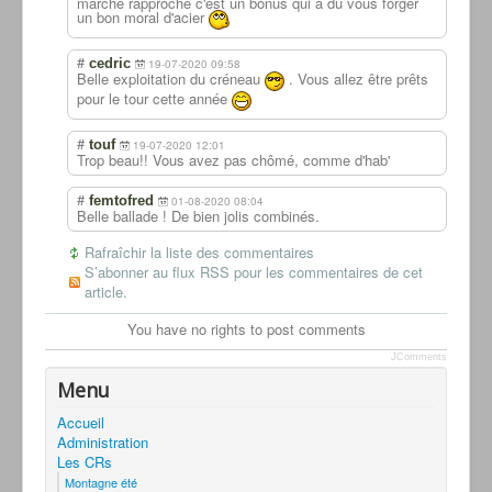
marche rapproche c'est un bonus qui a du vous forger
un bon moral d'acier
#
cedric
19-07-2020 09:58
Belle exploitation du créneau
. Vous allez être prêts
pour le tour cette année
#
touf
19-07-2020 12:01
Trop beau!! Vous avez pas chômé, comme d'hab'
#
femtofred
01-08-2020 08:04
Belle ballade ! De bien jolis combinés.
Rafraîchir la liste des commentaires
S’abonner au flux RSS pour les commentaires de cet
article.
You have no rights to post comments
JComments
Menu
Accueil
Administration
Les CRs
Montagne été