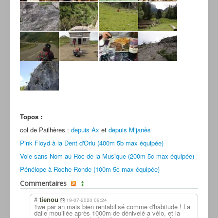
Topos :
col de Pailhères :
depuis Ax
et
depuis Mijanès
Pink Floyd à la Dent d'Orlu (400m 5b max équipée)
Voie sans Nom au Roc de la Musique (200m 5c max équipée)
Pénélope à Roche Ronde (100m 5c max équipée)
Commentaires
#
tienou
19-07-2020 09:24
1we par an mais bien rentabilisé comme d'habitude ! La
dalle mouillée après 1000m de dénivelé a vélo, et la