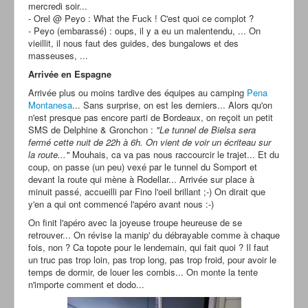
mercredi soir...
- Orel @ Peyo : What the Fuck ! C'est quoi ce complot ?
- Peyo (embarassé) : oups, il y a eu un malentendu, ... On
vieillit, il nous faut des guides, des bungalows et des
masseuses, ...
Arrivée en Espagne
Arrivée plus ou moins tardive des équipes au camping
Pena
Montanesa
... Sans surprise, on est les derniers... Alors qu'on
n'est presque pas encore parti de Bordeaux, on reçoit un petit
SMS de Delphine & Gronchon :
"Le tunnel de Bielsa sera
fermé cette nuit de 22h à 6h. On vient de voir un écriteau sur
la route..."
Mouhais, ca va pas nous raccourcir le trajet... Et du
coup, on passe (un peu) vexé par le tunnel du Somport et
devant la route qui mène à Rodellar... Arrivée sur place à
minuit passé, accueilli par Fino l'oeil brillant ;-) On dirait que
y'en a qui ont commencé l'apéro avant nous :-)
On finit l'apéro avec la joyeuse troupe heureuse de se
retrouver... On révise la manip' du débrayable comme à chaque
fois, non ? Ca topote pour le lendemain, qui fait quoi ? Il faut
un truc pas trop loin, pas trop long, pas trop froid, pour avoir le
temps de dormir, de louer les combis... On monte la tente
n'importe comment et dodo...