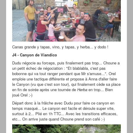
Canas grande y tapas, vino, y tapas, y herba... y dodo !
J4 - Canyon de Viandico
Dudu négocie au forceps, puis finalement pas trop... Choune a
un petit échec de négociation : "Et blablabla, c'est pas
bobonne qui va tout ranger pendant que Mr s'amuse...". Orel
emploie une tactique différente et propose à Anna d'aller faire
le Canyon (vu que c'est son tour), qui finalement cède sa place
en fin de soirée après une tournée de
Herba
en trop... Bien
joué Orel ;-)
Départ donc à la frâiche avec Dudu pour faire ce canyon en
temps masqué... Le canyon est facile et déroule super vite,
surtout à 2... Plié en 1h TTC... Avec les transitions efficaces,
etc... On arrive juste quand Choune prend son café ;-)