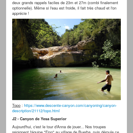
deux grands rappels faciles de 23m et 27m (combi finalement
optionnelle). Même si l'eau est froide, il fait très chaud et l'on
apprécie !
Topo
:
https://www.descente-canyon.com/canyoning/canyon-
description/21112/topo.html
J2 - Canyon de Yesa Superior
Aujourd'hui, c'est le tour d'Anna de jouer... Nos troupes
rejoignent l'équipe "Fino" au village de Buerba, puis déroule ce