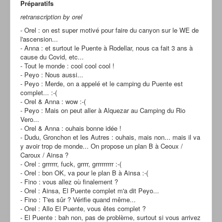
Préparatifs
retranscription by orel
- Orel : on est super motivé pour faire du canyon sur le WE de
l'ascension...
- Anna : et surtout le Puente à Rodellar, nous ca fait 3 ans à
cause du Covid, etc...
- Tout le monde : cool cool cool !
- Peyo : Nous aussi...
- Peyo : Merde, on a appelé et le camping du Puente est
complet... :-(
- Orel & Anna : wow :-(
- Peyo : Mais on peut aller à Alquezar au Camping du Rio
Vero...
- Orel & Anna : ouhais bonne idée !
- Dudu, Gronchon et les Autres : ouhais, mais non... mais il va
y avoir trop de monde... On propose un plan B à Ceoux /
Caroux / Ainsa ?
- Orel : grrrrrr, fuck, grrrr, grrrrrrrrr :-(
- Orel : bon OK, va pour le plan B à Ainsa :-(
- Fino : vous allez où finalement ?
- Orel : Ainsa, El Puente complet m'a dit Peyo...
- Fino : T'es sûr ? Vérifie quand même...
- Orel : Allo El Puente, vous êtes complet ?
- El Puente : bah non, pas de problème, surtout si vous arrivez