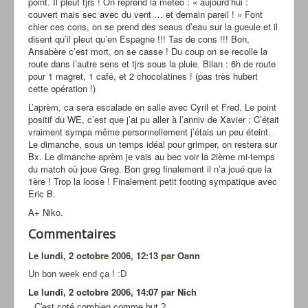
point. Il pleut tjrs ! On reprend la météo : « aujourd’hui :
couvert mais sec avec du vent … et demain pareil ! » Font
chier ces cons, on se prend des seaus d’eau sur la gueule et il
disent qu’il pleut qu’en Espagne !!! Tas de cons !!! Bon,
Ansabère c’est mort, on se casse ! Du coup on se recolle la
route dans l’autre sens et tjrs sous la pluie. Bilan : 6h de route
pour 1 magret, 1 café, et 2 chocolatines ! (pas très hubert
cette opération !)
L’aprèm, ca sera escalade en salle avec Cyril et Fred. Le point
positif du WE, c’est que j’ai pu aller à l’anniv de Xavier : C’était
vraiment sympa même personnellement j’étais un peu éteint.
Le dimanche, sous un temps idéal pour grimper, on restera sur
Bx. Le dimanche aprèm je vais au bec voir la 2ième mi-temps
du match où joue Greg. Bon greg finalement il n’a joué que la
1ère ! Trop la loose ! Finalement petit footing sympatique avec
Eric B.
A+ Niko.
Commentaires
Le lundi, 2 octobre 2006, 12:13 par Oann
Un bon week end ça ! :D
Le lundi, 2 octobre 2006, 14:07 par Nich
C'est coté combien comme but ?