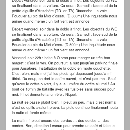
Départ vendredi soir dans la doblo à finot. Les objectifs du WE
se finalisent dans la voiture. Ca sera : Samedi : face sud de la
petite aiguille d’Ansabère (TD- en TA) Dimanche : la voie
Fouquier au pic du Midi d’ossau (D 500m) Une inquiétude nous
anime quand même : un fort vent est annoncé.
Départ vendredi soir dans la doblo à finot. Les objectifs du WE
se finalisent dans la voiture. Ca sera : Samedi : face sud de la
petite aiguille d’Ansabère (TD- en TA) Dimanche : la voie
Fouquier au pic du Midi d’ossu (D 500m) Une inquiétude nous
anime quand même : un fort vent est annoncé.
Vendredi soir 22h : halte à Oloron pour manger un très bon
magret : c’est la win. On poursuit la nuit jusqu’au parking finale
pour Ansabère. Installation de la doblo en mode couchette.
C’est bien, mais moi j’ai les pieds qui dépassent jusqu’à mi
tibiat. Du coup, on dort le coffre ouvert, et c’est pas mal. Sauf
qu’avec le coffre ouvert, il y a la lumière du coffre allumé ! Au
bout de 10min de bataille avec les fusibles sans succès pour
moi, Finot démonte la lumière : Niquel.
La nuit se passe plutot bien, il pleut un peu, mais c’est normal
c’est ce qu’ils avaient prévu. La pluie continue finalement toute
la nuite et forcie même.
Le matin, il pleut encore des cordes … des cordes … des
cordes. Bon, direction Lescun pour prendre un café et faire le