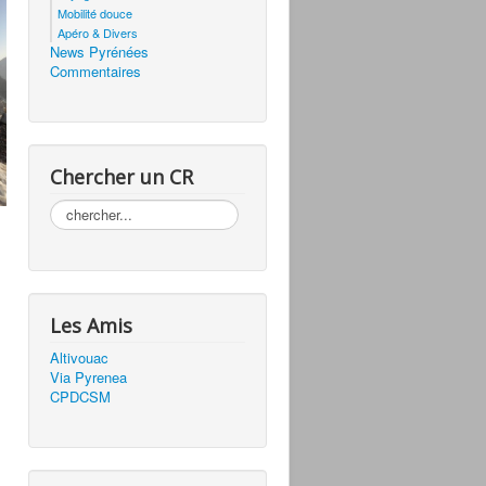
Mobilité douce
Apéro & Divers
News Pyrénées
Commentaires
Chercher un CR
Rechercher
Les Amis
Altivouac
Via Pyrenea
CPDCSM