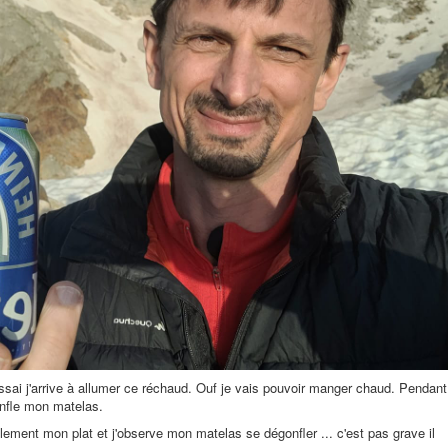
sai j'arrive à allumer ce réchaud. Ouf je vais pouvoir manger chaud. Pendant
gonfle mon matelas.
cilement mon plat et j'observe mon matelas se dégonfler ... c'est pas grave il