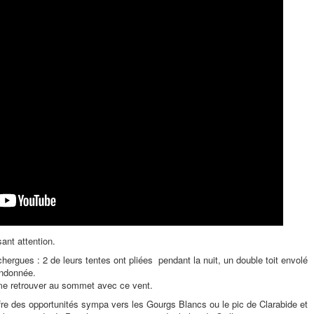
ant attention.
ergues : 2 de leurs tentes ont pliées pendant la nuit, un double toit envolé
andonnée.
me retrouver au sommet avec ce vent.
fre des opportunités sympa vers les Gourgs Blancs ou le pic de Clarabide et