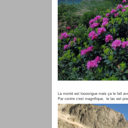
La monté est loooongue mais ça le fait av
Par contre c'est magnifique, le lac est pr