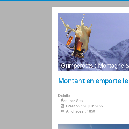
Grimperoots : Montagne &
Montant en emporte le
Détails
Écrit par Seb
Création : 20 juin 2022
Affichages : 1850