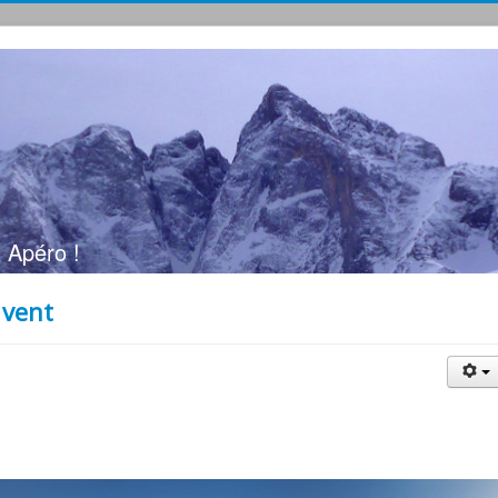
 Apéro !
 vent