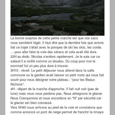
La bonne surprise de cette petite marche est que nos sacs
nous semblent légér. Il faut dire que la dernière fois que avions
fait ce trajet c'était avec le pompes de ski les skis, les corde,
... pour aller faire la voie des séracs et cela avait été dure.
22H au dodo. Nicolas s'endors rapidement. Je le sais car ce
salaud il a ronflé comme un doudou. Du coup pour moi le
sommeil fut un peu plus dure à trouver.
3H15 : réveil. Le petit déjeuner nous attend dans la salle
commune ou le gardien avait laisser un petit mots qui nous fait
sourir pour nous désigner notre plateau : "pour les Beaux
Nichons".
4H : départ de la marche d'approche. Il fait nuit noir (pas de
lune) mais nous nous perdons pas. Nous atteignons le glacier.
Nous Cramponons et nous encordons en "N" par sécurité car
le glacier est bien crevassé.
Vers 5H40 nous arrivons au pied de la voie et constatons que
comme annoncé un pont de neige permet de franchir la rimaye