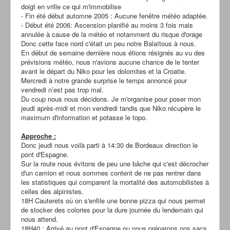
doigt en vrille ce qui m'immobilise
- Fin été début automne 2005 : Aucune fenêtre météo adaptée.
- Début été 2006: Ascension planifié au moins 3 fois mais
annulée à cause de la météo et notamment du risque d'orage
Donc cette face nord c'était un peu notre Balaïtous à nous.
En début de semaine dernière nous étions résignés au vu des
prévisions météo, nous n'avions aucune chance de le tenter
avant le départ du Niko pour les dolomites et la Croatie.
Mercredi à notre grande surprise le temps annoncé pour
vendredi n’est pas trop mal.
Du coup nous nous décidons. Je m'organise pour poser mon
jeudi après-midi et mon vendredi tandis que Niko récupère le
maximum d'information et potasse le topo.
Approche :
Donc jeudi nous voilà parti à 14:30 de Bordeaux direction le
pont d'Espagne.
Sur la route nous évitons de peu une bâche qui c'est décrocher
d'un camion et nous sommes content de ne pas rentrer dans
les statistiques qui comparent la mortalité des automobilistes à
celles des alpinistes.
18H Cauterets où on s'enfile une bonne pizza qui nous permet
de stocker des colories pour la dure journée du lendemain qui
nous attend.
18H40 : Arrivé au pont d'Espagne ou nous préparons nos sacs.