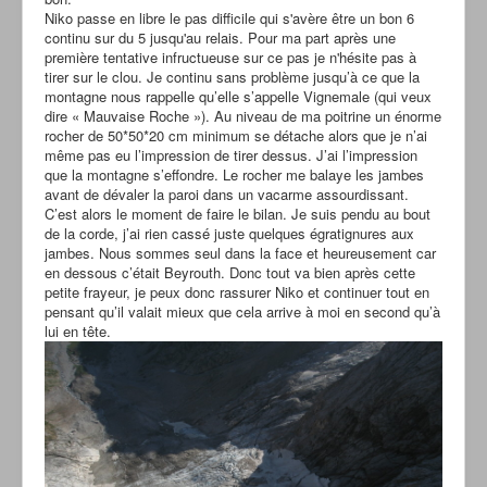
Niko passe en libre le pas difficile qui s'avère être un bon 6
continu sur du 5 jusqu'au relais. Pour ma part après une
première tentative infructueuse sur ce pas je n'hésite pas à
tirer sur le clou. Je continu sans problème jusqu’à ce que la
montagne nous rappelle qu’elle s’appelle Vignemale (qui veux
dire « Mauvaise Roche »). Au niveau de ma poitrine un énorme
rocher de 50*50*20 cm minimum se détache alors que je n’ai
même pas eu l’impression de tirer dessus. J’ai l’impression
que la montagne s’effondre. Le rocher me balaye les jambes
avant de dévaler la paroi dans un vacarme assourdissant.
C’est alors le moment de faire le bilan. Je suis pendu au bout
de la corde, j’ai rien cassé juste quelques égratignures aux
jambes. Nous sommes seul dans la face et heureusement car
en dessous c’était Beyrouth. Donc tout va bien après cette
petite frayeur, je peux donc rassurer Niko et continuer tout en
pensant qu’il valait mieux que cela arrive à moi en second qu’à
lui en tête.