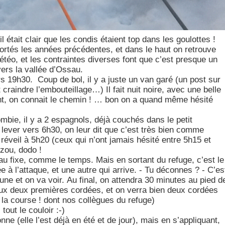
l était clair que les condis étaient top dans les goulottes !
vortés les années précédentes, et dans le haut on retrouve
éo, et les contraintes diverses font que c’est presque un
vers la vallée d’Ossau.
s 19h30. Coup de bol, il y a juste un van garé (un post sur
t craindre l’embouteillage…) Il fait nuit noire, avec une belle
t, on connait le chemin ! … bon on a quand même hésité
mbie, il y a 2 espagnols, déjà couchés dans le petit
se lever vers 6h30, on leur dit que c’est très bien comme
réveil à 5h20 (ceux qui n’ont jamais hésité entre 5h15 et
zou, dodo !
au fixe, comme le temps. Mais en sortant du refuge, c’est le
e à l’attaque, et une autre qui arrive. - Tu déconnes ? - C’es
ne et on va voir. Au final, on attendra 30 minutes au pied d
 aux deux premières cordées, et on verra bien deux cordées
à la course ! dont nos collègues du refuge)
tout le couloir :-)
ne (elle l’est déjà en été et de jour), mais en s’appliquant,