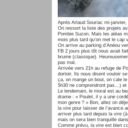
Après Arlaud Souriac mi-janvier, i
On ressort la liste des projets a
Pombie Suzon. Mais les aléas mét
mois plus tard qu’on met le cap 
On arrive au parking d’Anéou ver
FB 2 jours plus tôt nous avait fai
brume (classique). Heureusemen
pas mal.
Arrivée vers 21h au refuge de Po
dortoir. Ils nous disent vouloir 
ça, on mange un bout, on cale le 
5h30 ne comprendront pas…) et 
Le lendemain, le moral est au be
drame : « Poulet, il y a une cordé
mon genre ? » Bon, allez on déjeu
la vire pour laisser de l’avance
arriver plus tard depuis la vire (
mais on sera bien tranquille dans 
Comme prévu, la vire est bien con