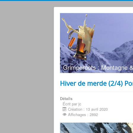
Grimperoots : Montagne &
Hiver de merde (2/4) P
Détails
Écrit par jc
Création : 13 avril 2020
Affichages : 2892