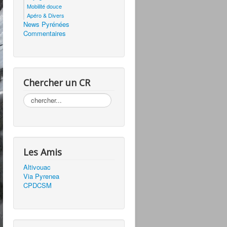
Mobilité douce
Apéro & Divers
News Pyrénées
Commentaires
Chercher un CR
Rechercher
Les Amis
Altivouac
Via Pyrenea
CPDCSM