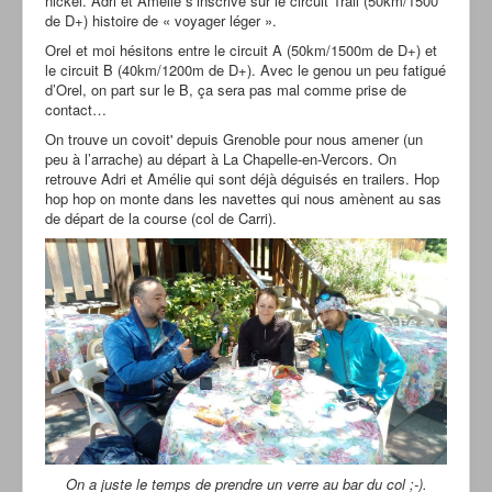
nickel. Adri et Amélie s’inscrive sur le circuit Trail (50km/1500
de D+) histoire de « voyager léger ».
Orel et moi hésitons entre le circuit A (50km/1500m de D+) et
le circuit B (40km/1200m de D+). Avec le genou un peu fatigué
d’Orel, on part sur le B, ça sera pas mal comme prise de
contact…
On trouve un covoit' depuis Grenoble pour nous amener (un
peu à l’arrache) au départ à La Chapelle-en-Vercors. On
retrouve Adri et Amélie qui sont déjà déguisés en trailers. Hop
hop hop on monte dans les navettes qui nous amènent au sas
de départ de la course (col de Carri).
On a juste le temps de prendre un verre au bar du col ;-).