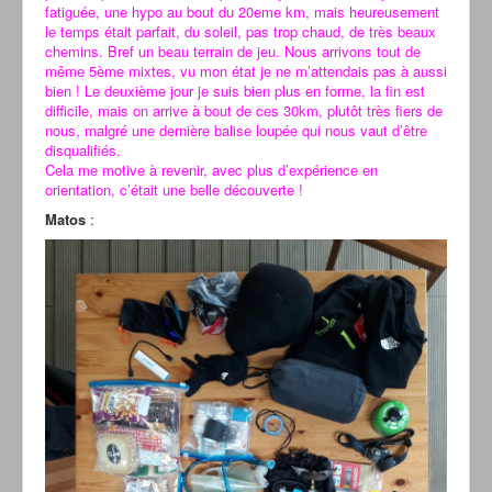
fatiguée, une hypo au bout du 20eme km, mais heureusement
le temps était parfait, du soleil, pas trop chaud, de très beaux
chemins. Bref un beau terrain de jeu. Nous arrivons tout de
même 5ème mixtes, vu mon état je ne m’attendais pas à aussi
bien ! Le deuxième jour je suis bien plus en forme, la fin est
difficile, mais on arrive à bout de ces 30km, plutôt très fiers de
nous, malgré une dernière balise loupée qui nous vaut d’être
disqualifiés.
Cela me motive à revenir, avec plus d’expérience en
orientation, c’était une belle découverte !
Matos
: