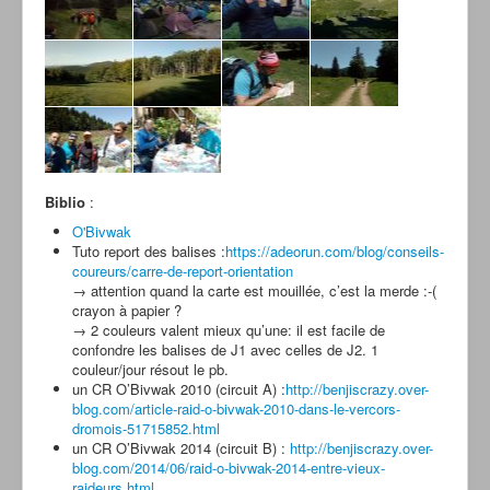
Biblio
:
O'Bivwak
Tuto report des balises :
https://adeorun.com/blog/conseils-
coureurs/carre-de-report-orientation
→ attention quand la carte est mouillée, c’est la merde :-(
crayon à papier ?
→ 2 couleurs valent mieux qu’une: il est facile de
confondre les balises de J1 avec celles de J2. 1
couleur/jour résout le pb.
un CR O’Bivwak 2010 (circuit A) :
http://benjiscrazy.over-
blog.com/article-raid-o-bivwak-2010-dans-le-vercors-
dromois-51715852.html
un CR O’Bivwak 2014 (circuit B) :
http://benjiscrazy.over-
blog.com/2014/06/raid-o-bivwak-2014-entre-vieux-
raideurs.html