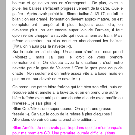
boiteux et ça ne va pas en s’arrangeant... De plus, avec la
pluie, les balises s'effacent progressivement de la carte. Quelle
galère ! Après avoir pointé la 15ième balise à 12h17, on fait le
bilan : on est cramé, l'orientation devient approximative, on est
complètement trempé et il pleut toujours aussi dru, on
n’avance plus, on est encore super loin de l’arrivée, il faut
qu’on rentre chopper la navette qui nous amène au train. Mais
même en rentrant au plus court en abandonnant les balises
(PM), on n’aura pas la navette :-((.
Sur la route on fait du stop. Un autocar s’arrête et nous prend
«Montez… mais j’ai pas le droit de vous prendre
normalement ». On discute avec le chauffeur : c’est notre
navette pour la gare de Valence ! C’est le gros gros coup de
chatte ! Non seulement on rentre assez vite à la base, mais en
plus on est sur d’avoir notre navette :-)
On prend une petite bière fraîche qui fait bien son effet, puis on
retrouve adri et amélie à la buvette, et on en prend une autre
bière fraîche avec adri puis une douche chaude avec amélie ou
l'inverse... je sais plus ;-)
Bilan Orel/Niko : une super course. On a pris une grosse
fessée ;-). Ca vaut le coup de la refaire à plus d’équipes !
Attendons de voir où sera la prochaine édition…
Bilan Amélie: Je ne savais pas trop dans quoi je m’embarquais
pour ma première CO. Une première journée difficile, j’étais