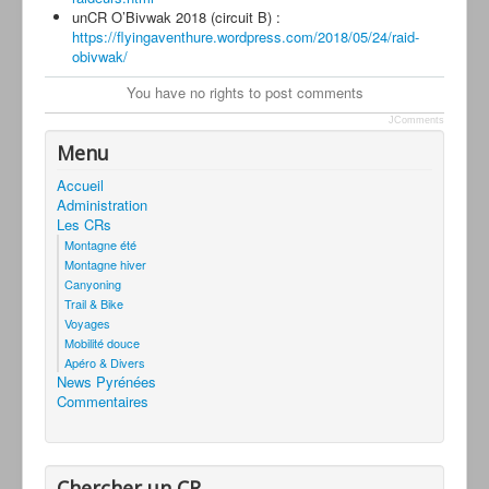
unCR O’Bivwak 2018 (circuit B) :
https://flyingaventhure.wordpress.com/2018/05/24/raid-
obivwak/
You have no rights to post comments
JComments
Menu
Accueil
Administration
Les CRs
Montagne été
Montagne hiver
Canyoning
Trail & Bike
Voyages
Mobilité douce
Apéro & Divers
News Pyrénées
Commentaires
Chercher un CR