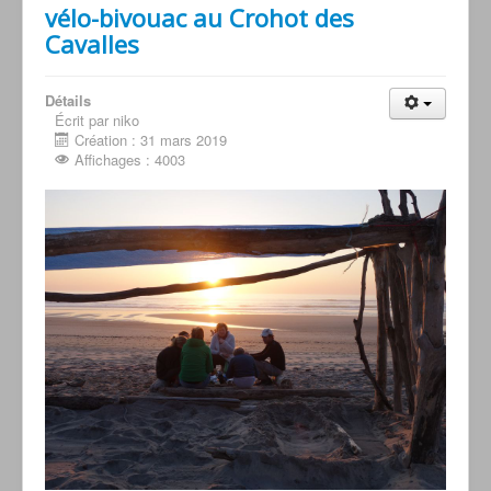
vélo-bivouac au Crohot des
Cavalles
Détails
Écrit par niko
Création : 31 mars 2019
Affichages : 4003