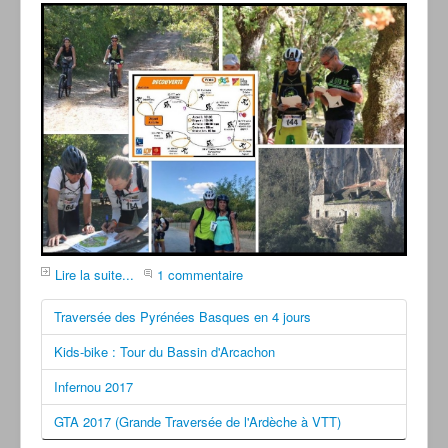
Lire la suite...
1 commentaire
Traversée des Pyrénées Basques en 4 jours
Kids-bike : Tour du Bassin d'Arcachon
Infernou 2017
GTA 2017 (Grande Traversée de l'Ardèche à VTT)