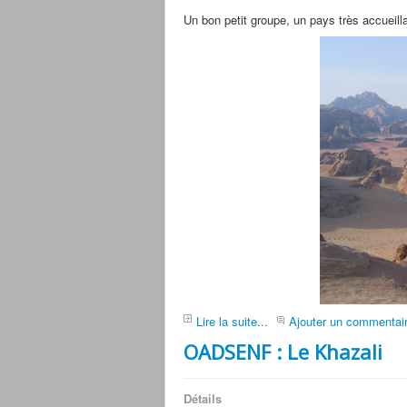
Un bon petit groupe, un pays très accueilla
Lire la suite...
Ajouter un commentai
OADSENF : Le Khazali
Détails