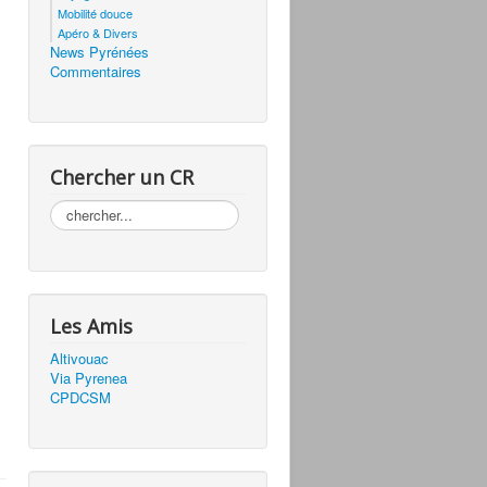
Mobilité douce
Apéro & Divers
News Pyrénées
Commentaires
Chercher un CR
Rechercher
Les Amis
Altivouac
Via Pyrenea
CPDCSM