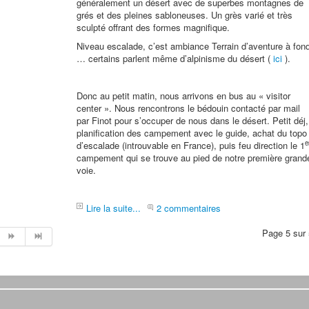
généralement un désert avec de superbes montagnes de
grés et des pleines sabloneuses. Un grès varié et très
sculpté offrant des formes magnifique.
Niveau escalade, c’est ambiance Terrain d’aventure à fon
… certains parlent même d’alpinisme du désert (
ici
).
Donc au petit matin, nous arrivons en bus au « visitor
center ». Nous rencontrons le bédouin contacté par mail
par Finot pour s’occuper de nous dans le désert. Petit déj,
planification des campement avec le guide, achat du topo
e
d’escalade (introuvable en France), puis feu direction le 1
campement qui se trouve au pied de notre première grand
voie.
Lire la suite...
2 commentaires
Page 5 sur 