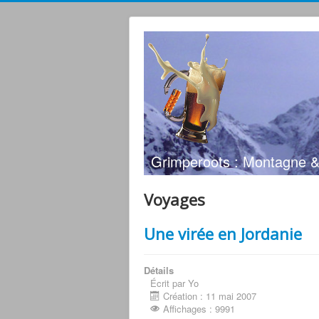
Grimperoots : Montagne &
Voyages
Une virée en Jordanie
Détails
Écrit par Yo
Création : 11 mai 2007
Affichages : 9991