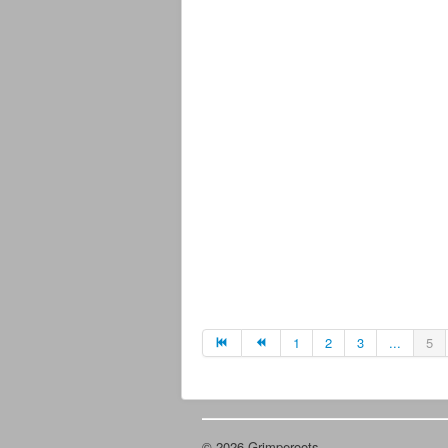
1
2
3
...
5
© 2026 Grimperoots