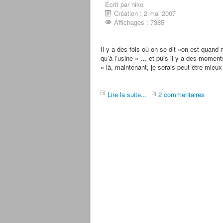
Écrit par niko
Création : 2 mai 2007
Affichages : 7385
Il y a des fois où on se dit «on est quan
qu’à l’usine » … et puis il y a des moment
« là, maintenant, je serais peut-être mieux
Lire la suite...
2 commentaires