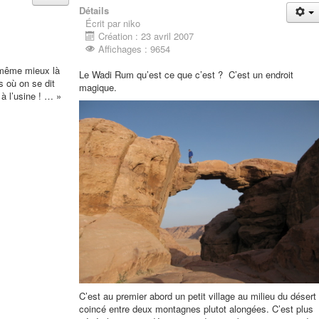
Détails
Écrit par niko
Création : 23 avril 2007
Affichages : 9654
d même mieux là
Le Wadi Rum qu’est ce que c’est ?
C’est un endroit
s où on se dit
magique.
 à l’usine ! … »
C’est au premier abord un petit village au milieu du désert
coincé entre deux montagnes plutot alongées. C’est plus