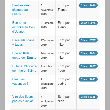
Rentrée des
Écrit par
3
Clics : 2620
classes au
Tienou
novembre
Lheris
2019
Bon air et
Écrit par
31 octobre
Clics : 2975
exutoire au Pen
Tienou
2019
d'Udapet
Escalada, cana
Écrit par
27 octobre
Clics : 3777
y tapas
niko
2019
Spéléo Kids :
Écrit par
14 octobre
Clics : 4054
grotte de l'Ermite
niko
2019
Euforia, l'Andorre
Écrit par
1 octobre
Clics : 2857
comme on l'aime
fredo
2019
C’est les
Écrit par
9
Clics : 2622
vacances !
cedric
septembre
2019
Vire des fleurs
Écrit par
4
Clics : 4335
par les clavijas
Nich
septembre
2019