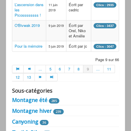
L’ascension dans
Écrit par
11 juin
Clics : 2935
les
cedric
2019
Picossssssss !
O'Bivwak 2019
Écrit par
9 juin 2019
Clics : 3437
Orel, Niko
et Amélie
Pour la mémoire
Écrit par jc
5 juin 2019
Clics : 3047
Page 9 sur 66
...
5
6
7
8
9
...
11
12
13
Sous-catégories
Montagne été
285
Montagne hiver
239
Canyoning
36