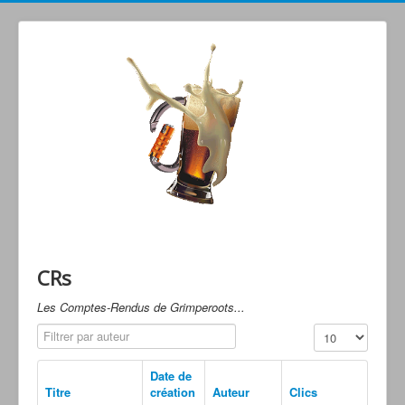
Grimperoots : Montagne & Apéro !
CRs
Les Comptes-Rendus de Grimperoots...
Filtrer par auteur
Affichage #
Date de
Titre
création
Auteur
Clics