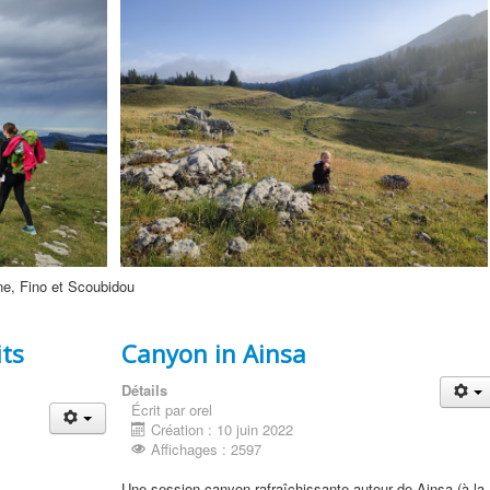
ne, Fino et Scoubidou
its
Canyon in Ainsa
Détails
Écrit par orel
Création : 10 juin 2022
Affichages : 2597
Une session canyon rafraîchissante autour de Ainsa (à la