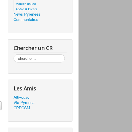
Mobilité douce
Apéro & Divers
News Pyrénées
Commentaires
Chercher un CR
Rechercher
Les Amis
Altivouac
Via Pyrenea
CPDCSM