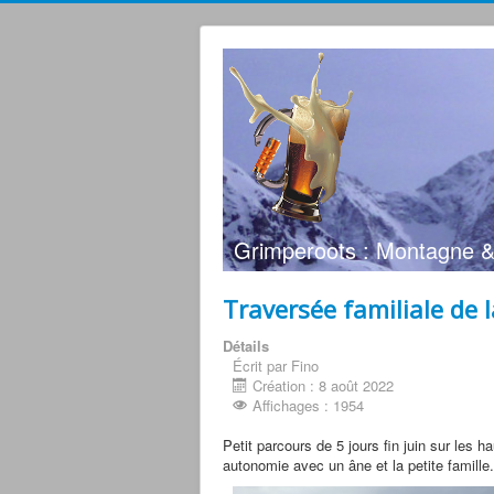
Grimperoots : Montagne &
Traversée familiale de 
Détails
Écrit par Fino
Création : 8 août 2022
Affichages : 1954
Petit parcours de 5 jours fin juin sur les 
autonomie avec un âne et la petite famille.