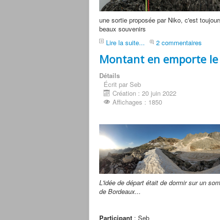
une sortie proposée par Niko, c'est toujour
beaux souvenirs
Lire la suite...
2 commentaires
Montant en emporte le
Détails
Écrit par Seb
Création : 20 juin 2022
Affichages : 1850
L'idée de départ était de dormir sur un so
de Bordeaux...
Participant
: Seb