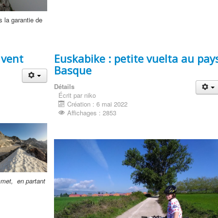
s la garantie de
 vent
Euskabike : petite vuelta au pay
Basque
Détails
Écrit par niko
Création : 6 mai 2022
Affichages : 2853
mmet, en partant