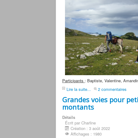
Participants
: Baptiste, Valentine, Amandi
Lire la suite...
2 commentaires
Grandes voies pour pet
montants
Détails
Écrit par Charline
Création : 3 août 2022
Affichages : 1980