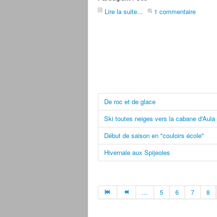
Lire la suite...
1 commentaire
De roc et de glace
Ski toutes neiges vers la cabane d'Aula
Début de saison en "couloirs école"
Hivernale aux Spijeoles
...
5
6
7
8